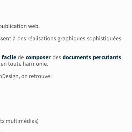
 publication web.
ssent à des réalisations graphiques sophistiquées
t
facile
de
composer
des
documents percutants
 en toute harmonie.
nDesign, on retrouve :
nts multimédias)