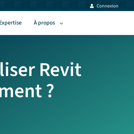
Connexion
Expertise
À propos
iser Revit
ement ?