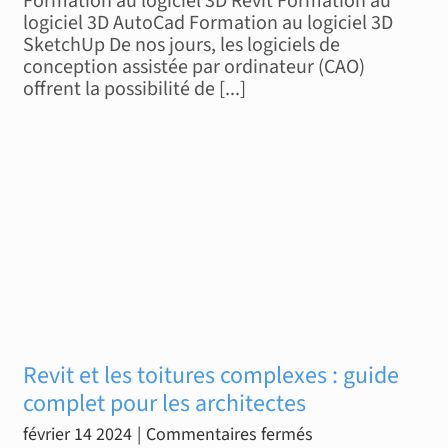
Formation au logiciel 3D Revit Formation au
à
logiciel 3D AutoCad Formation au logiciel 3D
SketchUp De nos jours, les logiciels de
distance
conception assistée par ordinateur (CAO)
sur
offrent la possibilité de [...]
les
logiciels
d’architecture
en
3D
Revit et les toitures complexes : guide
complet pour les architectes
sur
février 14 2024
|
Commentaires fermés