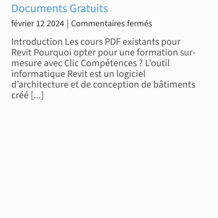
Documents Gratuits
sur
février 12 2024
|
Commentaires fermés
Formation
Introduction Les cours PDF existants pour
Revit
Revit Pourquoi opter pour une formation sur-
mesure avec Clic Compétences ? L’outil
PDF
informatique Revit est un logiciel
:
d’architecture et de conception de bâtiments
Les
créé [...]
Meilleurs
Documents
Gratuits