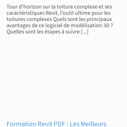
Revit
Tour d’horizon sur la toiture complexe et ses
et
caractéristiques Revit, l’outil ultime pour les
toitures complexes Quels sont les principaux
les
avantages de ce logiciel de modélisation 3D ?
toitures
Quelles sont les étapes à suivre [...]
complexes
:
guide
complet
pour
les
architectes
Formation Revit PDF : Les Meilleurs