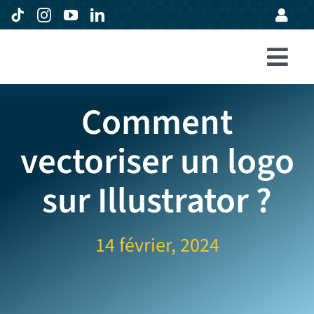
Passer
au
contenu
Togg
Accueil
Navi
Comment
Formations
vectoriser un logo
Entreprises
sur Illustrator ?
Avis
Expertise
14 février, 2024
À propos