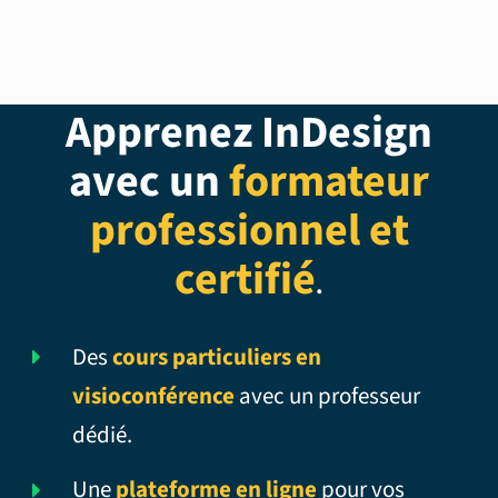
Apprenez InDesign
avec un
formateur
professionnel et
certifié
.
Des
cours particuliers en
visioconférence
avec un professeur
dédié.
Une
plateforme en ligne
pour vos