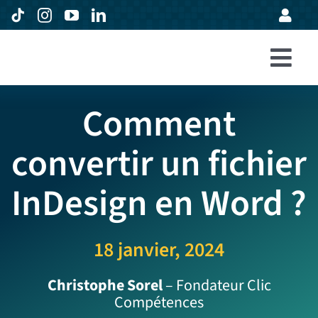
Passer
au
contenu
Togg
Accueil
Navi
Comment
Formations
convertir un fichier
Entreprises
InDesign en Word ?
Avis
Expertise
18 janvier, 2024
À propos
Christophe Sorel
– Fondateur Clic
Compétences