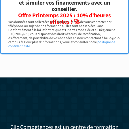
et simuler vos financements avec un
conseiller.
Offre Printemps 2025 : 10% d’heures
offertes ! 🚀
Vos données sont collectées par Clic Campus afin de vous contacter par
téléphone au sujet de nos formations. Elles sont conservées 3 ans.
Conformément à la loi Informatique et Libertés modifiée et au Règlement
(UE) 2016/679, vous disposez des droits d’accès, de rectification,
d’effacement, de portabilité de vos données en nous contactant à hello@clic-
campus.fr. Pour plus d’informations, veuillez consulter notre
politique de
confidentialité
.
Clic Compétences est un centre de formation