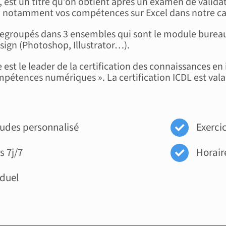
est un titre qu’on obtient après un examen de validat
 notamment vos compétences sur Excel dans notre ca
regroupés dans 3 ensembles qui sont le module bureau
ign (Photoshop, Illustrator…).
est le leader de la certification des connaissances en 
pétences numériques ». La certification ICDL est vala
études personnalisé
Exercic
s 7j/7
Horaire
iduel