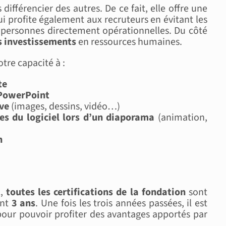
différencier des autres. De ce fait, elle offre une
i profite également aux recruteurs en évitant les
 personnes directement opérationnelles. Du côté
s investissements
en ressources humaines.
otre capacité à :
te
l PowerPoint
ive
(images, dessins, vidéo…)
ées du logiciel lors d’un diaporama
(animation,
n
L,
toutes les certifications
de la fondation
sont
ant
3 ans
. Une fois les trois années passées, il est
 pour pouvoir profiter des avantages apportés par