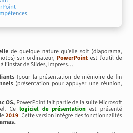
oint
erPoint
Compétences
elle
de quelque nature qu’elle soit (diaporama,
hotos) sur ordinateur,
PowerPoint
est l’outil de
à l’instar de Slides, Impress…
diants
(pour la présentation de mémoire de fin
nnels
(présentation pour appuyer une réunion,
ac OS,
PowerPoint fait partie de la suite Microsoft
cel. Ce
logiciel de présentation
est présenté
 de
2019
. Cette version intègre des fonctionnalités
ramas.