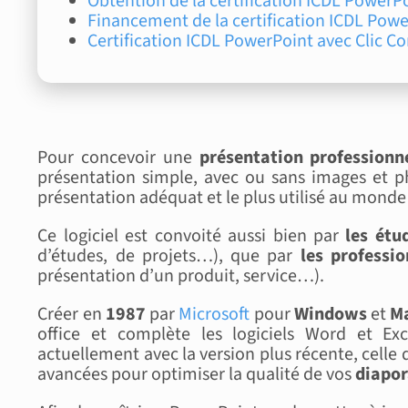
Obtention de la certification ICDL PowerP
Financement de la certification ICDL Pow
Certification ICDL PowerPoint avec Clic 
Pour concevoir une
présentation professionn
présentation simple, avec ou sans images et p
présentation adéquat et le plus utilisé au monde 
Ce logiciel est convoité aussi bien par
les étu
d’études, de projets…), que par
les professio
présentation d’un produit, service…).
Créer en
1987
par
Microsoft
pour
Windows
et
M
office et complète les logiciels Word et Ex
actuellement avec la version plus récente, celle
avancées pour optimiser la qualité de vos
diapo