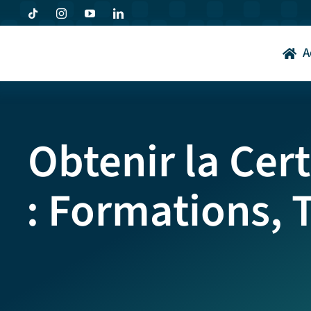
Passer
au
contenu
A
Obtenir la Cer
: Formations, T