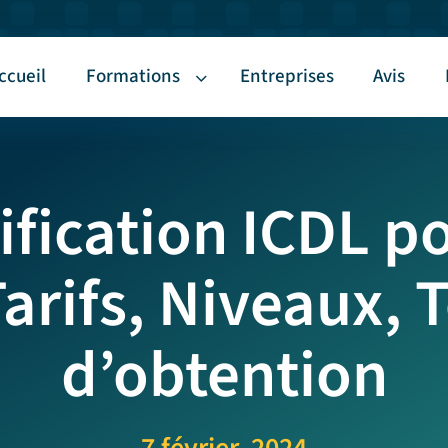
ccueil
Formations
Entreprises
Avis
tification ICDL 
arifs, Niveaux, 
d’obtention
7 février, 2024