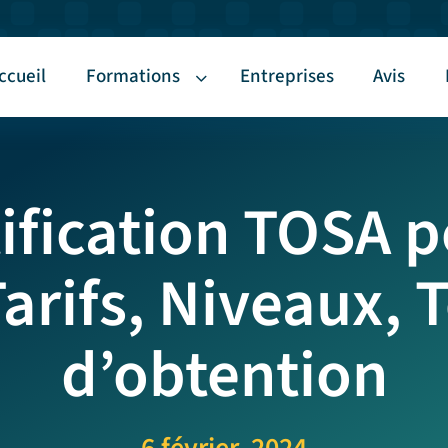
ccueil
Formations
Entreprises
Avis
tification TOSA
arifs, Niveaux, 
d’obtention
6 février, 2024