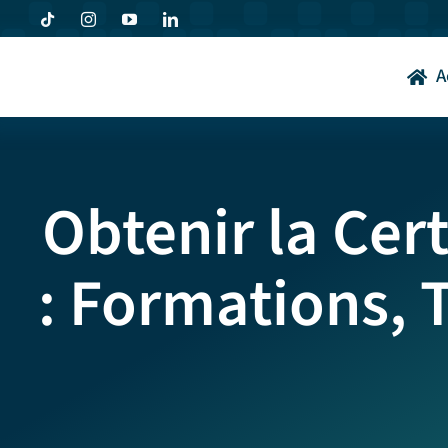
Passer
au
contenu
A
Obtenir la Cer
: Formations, T