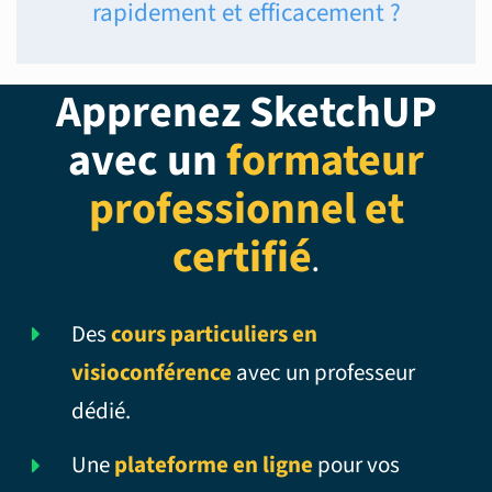
rapidement et efficacement ?
Apprenez SketchUP
avec un
formateur
professionnel et
certifié
.
Des
cours particuliers en
visioconférence
avec un professeur
dédié.
Une
plateforme en ligne
pour vos